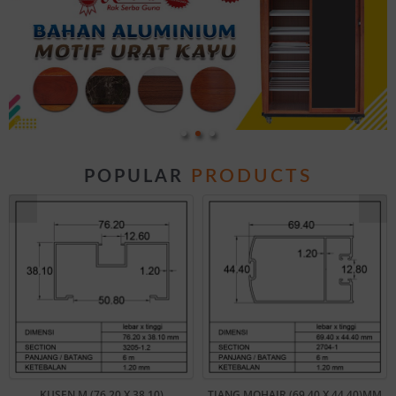
PRODUCTS
POPULAR
KUSEN M (76.20 X 38.10)
TIANG MOHAIR (69.40 X 44.40)MM