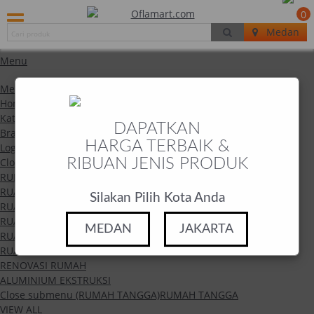
0
Medan
Menu
Menu
Home
Kategori
DAPATKAN
Brand
HARGA TERBAIK &
Login / Register
Close submenu (Kategori)
RIBUAN JENIS PRODUK
Kategori
RUMAH TANGGA
RUANG TAMU
Silakan Pilih Kota Anda
RUANG MAKAN
RUANG DAPUR
MEDAN
JAKARTA
RUANG KERJA
RUANG TIDUR
RENOVASI RUMAH
ALUMINIUM EKSTRUKSI
Close submenu (RUMAH TANGGA)
RUMAH TANGGA
VIEW ALL