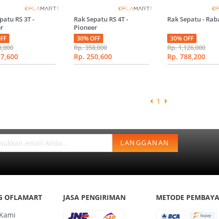
patu RS 3T -
Rak Sepatu RS 4T -
Rak Sepatu - Ra
er
Pioneer
FF
30% OFF
30% OFF
8,000
Rp. 358,000
Rp. 1,126,000
87,600
Rp. 250,600
Rp. 788,200
1
LANGGANAN
G OFLAMART
JASA PENGIRIMAN
METODE PEMBAY
 Kami