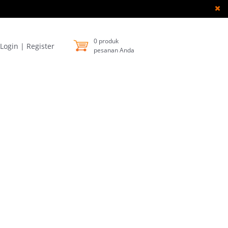
0
produk
Login
|
Register
pesanan Anda