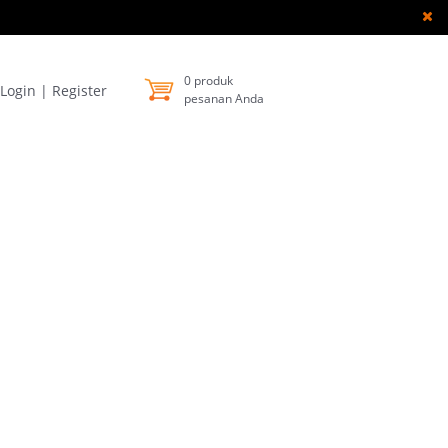
0
produk
Login
|
Register
pesanan Anda